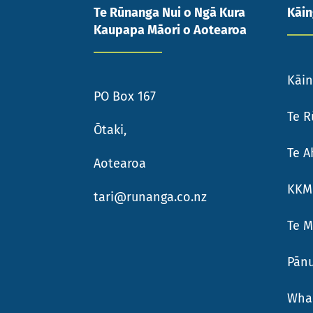
Te Rūnanga Nui o Ngā Kura
Kāi
Kaupapa Māori o Aotearoa
Kāi
PO Box 167
Te R
Ōtaki,
Te 
Aotearoa
KKM
tari@
runanga.co.nz
Te 
Pānu
Wha