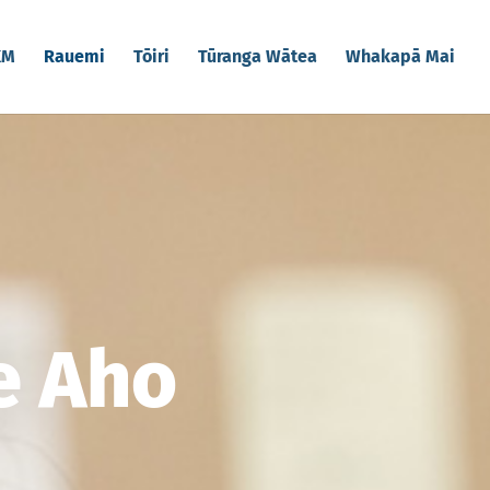
KM
Rauemi
Tōiri
Tūranga Wātea
Whakapā Mai
e Aho