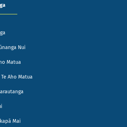
nga
nga
ūnanga Nui
Aho Matua
 Te Aho Matua
Marautanga
i
kapā Mai