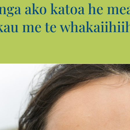
ga ako katoa he mea 
kau me te whakaiihii