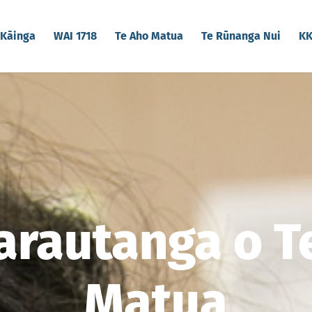
Kāinga
WAI 1718
Te Aho Matua
Te Rūnanga Nui
K
arautanga o T
Matua