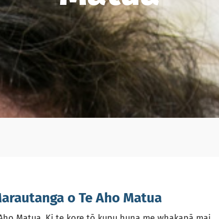
Marautanga o Te Aho Matua
Aho Matua. Ki te kore tō kupu huna me whakapā mai.