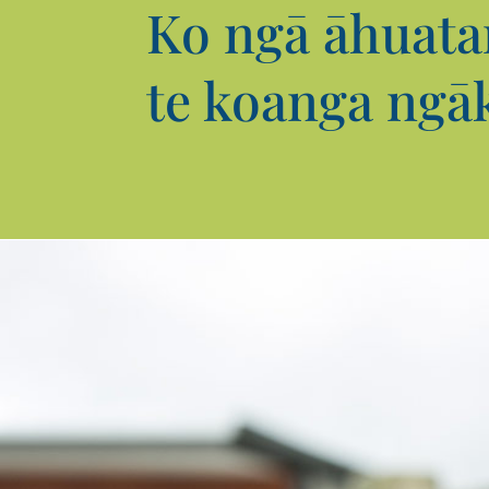
Ko ngā āhuatan
te koanga ngā