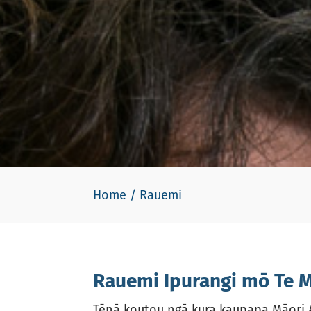
Home
/
Rauemi
Rauemi Ipurangi mō Te 
Tēnā koutou ngā kura kaupapa Māori 